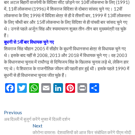
बार अटल बिहारी वाजपेयी के विदिशा सीट छोड़ने पर 10वीं लोकसभा के लिए (1991)
में, 11वीं लोकसभा (1996) में शिवराज विदिशा से दोबारा सांसद चुने गए। 12वीं
लोकसभा के लिए 1998 में विदिशा क्षेत्र से ही वे तीसरी बार, 1999 में 13वीं लोकसभा
के लिए चौथी बार और 15वीं लोकसभा के लिए विदिशा से ही पांचवी बार सांसद चुने गए
थे। उनसे पहले अर्जुन सिंह और श्यामाचरण शुक्ल तीन-तीन बार मुख्यमंत्री रह चुके
हैं।
बुधनी से 5वीं बार विधायक चुने गए
शिवराज सिंह चौहान 2005 में सीहोर के बुधनी विधानसभा क्षेत्र से विधायक चुने गए
थे। इसके बाद यहीं से 2008, 2013 और 2018 में विधायक चुने गए। वह 2003
के विधानसभा चुनाव में राघौगढ़ से दिग्विजय सिंह के खिलाफ चुनाव लड़े थे, लेकिन हार
गए थे। ये शिवराज के राजनीतिक जीवन की पहली हार हुई थी। इसके पहले 1990 में
बुधनी से ही विधानसभा चुनाव जीत चुके हैं।
F
T
W
E
Li
Pi
Pr
S
ac
w
h
m
n
nt
in
h
e
itt
at
ai
ke
er
t
ar
Post
Previous
Previous
b
er
s
l
dI
es
e
post:
अब दिल्ली में बुजुर्ग करेंगे मुफ्त में दिल्ली दर्शन
navigation
o
A
n
t
Next
Next
post:
कोरोना वायरसः देशवासियों को आज फिर संबोधित करेंगे पीएम मोदी