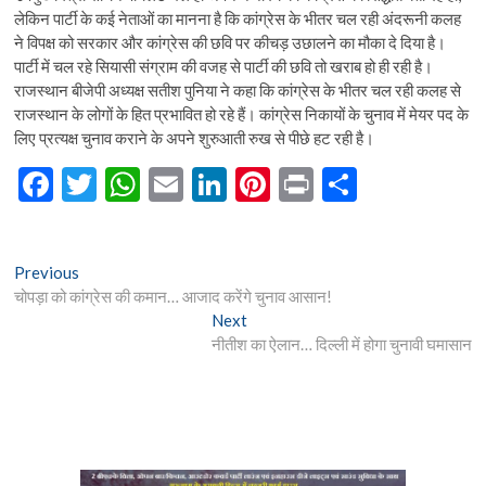
लेकिन पार्टी के कई नेताओं का मानना है कि कांग्रेस के भीतर चल रही अंदरूनी कलह
ने विपक्ष को सरकार और कांग्रेस की छवि पर कीचड़ उछालने का मौका दे दिया है।
पार्टी में चल रहे सियासी संग्राम की वजह से पार्टी की छवि तो खराब हो ही रही है।
राजस्थान बीजेपी अध्यक्ष सतीश पुनिया ने कहा कि कांग्रेस के भीतर चल रही कलह से
राजस्थान के लोगों के हित प्रभावित हो रहे हैं। कांग्रेस निकायों के चुनाव में मेयर पद के
लिए प्रत्यक्ष चुनाव कराने के अपने शुरुआती रुख से पीछे हट रही है।
F
T
W
E
Li
Pi
Pr
S
ac
w
h
m
n
nt
in
h
e
itt
at
ai
ke
er
t
ar
Post
Previous
Previous
b
er
s
l
dI
es
e
post:
चोपड़ा को कांग्रेस की कमान… आजाद करेंगे चुनाव आसान!
navigation
o
A
n
t
Next
Next
post:
नीतीश का ऐलान… दिल्ली में होगा चुनावी घमासान
o
p
k
p