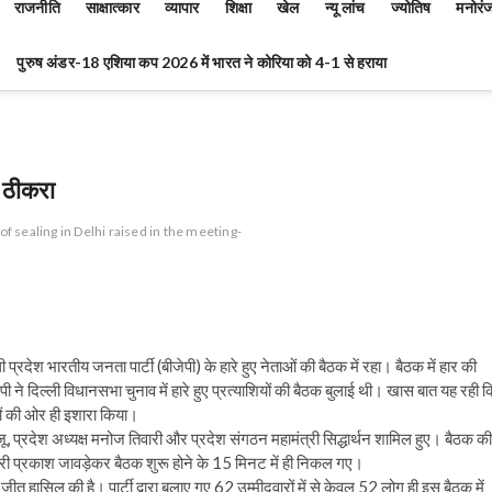
राजनीति
साक्षात्कार
व्यापार
शिक्षा
खेल
न्यू लांच
ज्योतिष
मनोरं
पुरुष अंडर-18 एशिया कप 2026 में भारत ने कोरिया को 4-1 से हराया
ा ठीकरा
of sealing in Delhi raised in the meeting-
्रदेश भारतीय जनता पार्टी (बीजेपी) के हारे हुए नेताओं की बैठक में रहा। बैठक में हार की
जेपी ने दिल्ली विधानसभा चुनाव में हारे हुए प्रत्याशियों की बैठक बुलाई थी। खास बात यह रही 
ियों की ओर ही इशारा किया।
जू, प्रदेश अध्यक्ष मनोज तिवारी और प्रदेश संगठन महामंत्री सिद्धार्थन शामिल हुए। बैठक की
भारी प्रकाश जावड़ेकर बैठक शुरू होने के 15 मिनट में ही निकल गए।
ीत हासिल की है। पार्टी द्वारा बुलाए गए 62 उम्मीदवारों में से केवल 52 लोग ही इस बैठक में