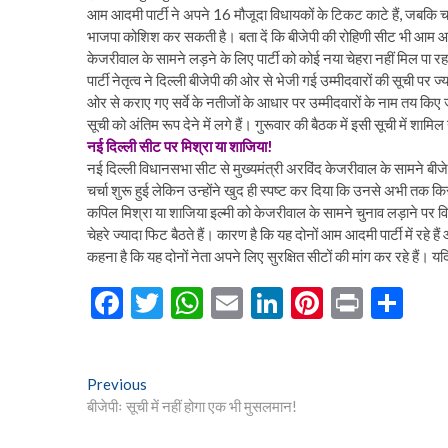
आम आदमी पार्टी ने अपने 16 मौजूदा विधायकों के टिकट काटे हैं, जबकि चार 
भाजपा कोशिश कर सकती है। बता दें कि बीजेपी की रोहिणी सीट भी आम आदम
केजरीवाल के सामने लड़ने के लिए पार्टी को कोई नया चेहरा नहीं मिल पा रहा ह
पार्टी नेतृत्व ने दिल्ली बीजेपी की ओर से भेजी गई उम्मीदवारों की सूची पर ज
ओर से कराए गए सर्वे के नतीजों के आधार पर उम्मीदवारों के नाम तय किए जा
सूची को अंतिम रूप देने में लगे हैं। गुरूवार की बैठक में इसी सूची में शामि
नई दिल्ली सीट पर मिश्रा या शाजिया!
नई दिल्ली विधानसभा सीट से मुख्यमंत्री अरविंद केजरीवाल के सामने बीजे
चर्चा शुरू हुई लेकिन उन्होंने खुद ही स्पष्ट कर दिया कि उनसे अभी तक कि
कपिल मिश्रा या शाजिया इल्मी को केजरीवाल के सामने चुनाव लड़ाने पर विच
चेहरे ज्यादा फिट बैठते हैं। कारण है कि यह दोनों आम आदमी पार्टी में रहे है
कहना है कि यह दोनों नेता अपने लिए सुरक्षित सीटों की मांग कर रहे हैं। यदि 
F
T
W
E
Li
Pi
Pr
S
ac
w
h
m
n
nt
in
h
e
itt
at
ai
ke
er
t
ar
Post
Previous
Previous
b
er
s
l
dI
es
e
post:
बीजेपीः सूची में नहीं होगा एक भी मुसलमान!
navigation
o
A
n
t