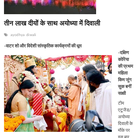
n
तीन लाख दीयों के साथ अयोध्या में दिवाली
ayodhya
diwali
-वाटर शो और विदेशी
सांस्कृतिक कार्यक्रमों की धूम
-दक्षिण
कोरिया
की प्रथम
महिला
किम जुंग
सुक बनीं
साक्षी
टीम
एटूजैड/
अयोध्या
दिवाली के
मौके पर
इस बार