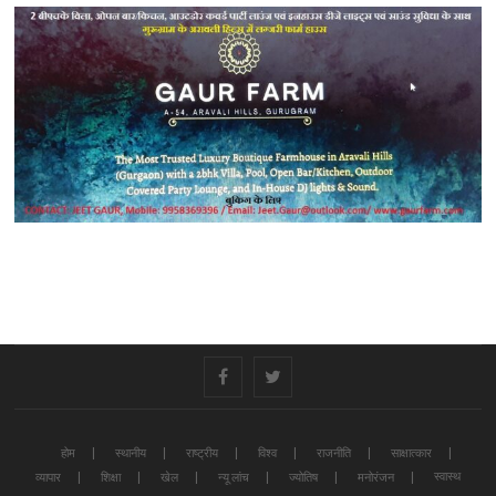
#
#
होम
स्थानीय
राष्ट्रीय
विश्व
राजनीति
साक्षात्कार
स्वास्थ
व्यापार
शिक्षा
खेल
न्यू लांच
ज्योतिष
मनोरंजन