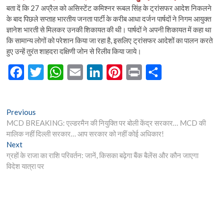
बता दें कि 27 अप्रैल को असिस्टेंट कमिश्नर रूबल सिंह के ट्रांसफर आदेश निकलने
के बाद पिछले सप्ताह भारतीय जनता पार्टी के करीब आधा दर्जन पार्षदों ने निगम आयुक्त
ज्ञानेश भारती से मिलकर उनकी शिकायत की थी। पार्षदों ने अपनी शिकायत में कहा था
कि सामान्य लोगों को परेशान किया जा रहा है, इसलिए ट्रांसफर आदेशों का पालन करते
हुए उन्हें तुरंत शाहदरा दक्षिणी जोन से रिलीव किया जाये।
F
T
W
E
Li
Pi
Pr
S
ac
w
h
m
n
nt
in
h
e
itt
at
ai
ke
er
t
ar
Post
Previous
Previous
b
er
s
l
dI
es
e
post:
MCD BREAKING: एल्डरमैन की नियुक्ति पर बोली केंद्र सरकार… MCD की
navigation
o
A
n
t
मालिक नहीं दिल्ली सरकार… आप सरकार को नहीं कोई अधिकार!
Next
Next
o
p
post:
ग्रहों के राजा का राशि परिवर्तन: जानें, किसका बढ़ेगा बैंक बैलेंस और कौन जाएगा
k
p
विदेश यात्रा पर