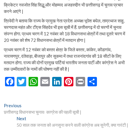
क्रिकेटर नवजोत सिंह सिद्धू और मोहम्मद अजहरुद्दीन भी छत्तीसगढ़ में चुनाव प्रचार
करने आएंगे |
त्रिवेदी ने बताया कि राज्य के प्रमुख नेता प्रदेश अध्यक्ष भूपेश बघेल, ताम्रध्वज साहू,
चरणदास महंत और टीएस सिंहदेव भी इस सूची में हैं. छत्तीसगढ़ में दो चरणों में चुनाव
संपन्न होगा. प्रथम चरण में 12 नवंबर को 18 विधानसभा क्षेत्रों में तथा दूसरे चरण में
20 नवंबर को शेष 72 विधानसभा क्षेत्रों में मतदान होगा |
प्रथम चरण में 12 नवंबर को बस्तर क्षेत्र के जिले बस्तर, कांकेर, कोंडागांव,
नारायणपुर, दंतेवाड़ा, बीजापुर और सुकमा में तथा राजनांदगांव की 18 सीटों के लिए
मतदान होगा. राज्य की दोनों प्रमुख पार्टियां भारतीय जनता पार्टी और कांग्रेस ने अभी
तक उम्मीदवारों के नामों की घोषणा नहीं की है |
F
T
W
E
Li
Pi
Pr
S
ac
w
h
m
n
nt
in
h
e
itt
at
ai
ke
er
t
ar
Post
Previous
Previous
b
er
s
l
dI
es
e
post:
छत्तीसगढ़ विधानसभा चुनावः काग्रेस की पहली सूची |
navigation
o
A
n
t
Next
Next
post:
50 साल तक जनता को अनसुना करने वाली कांग्रेस अब सुनेगी, क्या गारंटी |
o
p