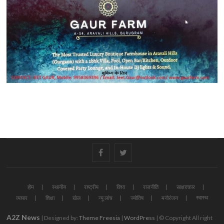
#
#
होम
स्थानीय
राष्ट्रीय
विश्व
राजनीति
साक्षात्कार
स्वास्थ
व्यापार
शिक्षा
खेल
न्यू लांच
ज्योतिष
मनोरंजन
A2Z News
| Designed by:
Theme Freesia
|
WordPress
| © Copyright All right