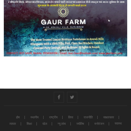
#
#
होम
स्थानीय
राष्ट्रीय
विश्व
राजनीति
साक्षात्कार
स्वास्थ
व्यापार
शिक्षा
खेल
न्यू लांच
ज्योतिष
मनोरंजन