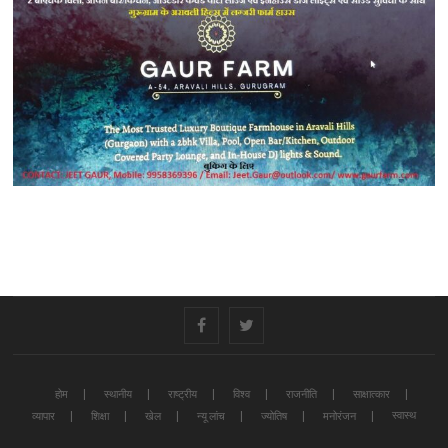
#
#
होम
स्थानीय
राष्ट्रीय
विश्व
राजनीति
साक्षात्कार
स्वास्थ
व्यापार
शिक्षा
खेल
न्यू लांच
ज्योतिष
मनोरंजन