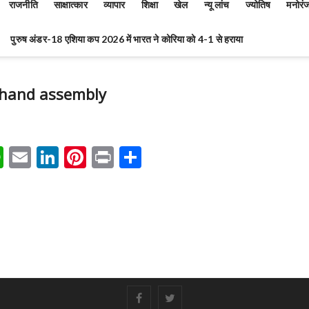
राजनीति
साक्षात्कार
व्यापार
शिक्षा
खेल
न्यू लांच
ज्योतिष
मनोरं
पुरुष अंडर-18 एशिया कप 2026 में भारत ने कोरिया को 4-1 से हराया
khand assembly
W
E
Li
Pi
Pr
S
h
m
n
nt
in
h
at
ai
ke
er
t
ar
s
l
dI
es
e
A
n
t
p
p
#
#