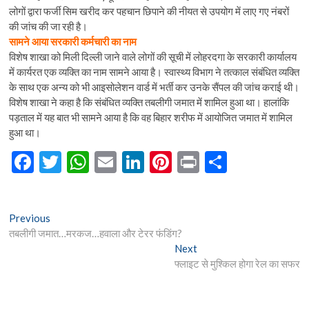
लोगों द्वारा फर्जी सिम खरीद कर पहचान छिपाने की नीयत से उपयोग में लाए गए नंबरों
की जांच की जा रही है।
सामने आया सरकारी कर्मचारी का नाम
विशेष शाखा को मिली दिल्ली जाने वाले लोगों की सूची में लोहरदगा के सरकारी कार्यालय
में कार्यरत एक व्यक्ति का नाम सामने आया है। स्वास्थ्य विभाग ने तत्काल संबंधित व्यक्ति
के साथ एक अन्य को भी आइसोलेशन वार्ड में भर्ती कर उनके सैंपल की जांच कराई थी।
विशेष शाखा ने कहा है कि संबंधित व्यक्ति तबलीगी जमात में शामिल हुआ था। हालांकि
पड़ताल में यह बात भी सामने आया है कि वह बिहार शरीफ में आयोजित जमात में शामिल
हुआ था।
F
T
W
E
Li
Pi
Pr
S
ac
w
h
m
n
nt
in
h
e
itt
at
ai
ke
er
t
ar
Post
Previous
Previous
b
er
s
l
dI
es
e
post:
तबलीगी जमात…मरकज…हवाला और टेरर फंडिंग?
navigation
o
A
n
t
Next
Next
post:
फ्लाइट से मुश्किल होगा रेल का सफर
o
p
k
p