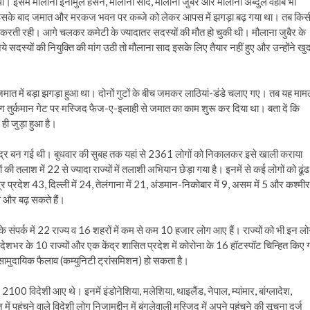
। इसमें मौलाना इनामुल हसन, मौलाना साद, मौलाना जुबैर और मौलाना अब्दुल वहाब भी
 इसके बाद जमात और मरकज भवन पर कब्जे को लेकर आपस में झगड़ा बढ़ गया था। तब किस
करती रही। आगे चलकर कमेटी के ज्यादातर सदस्यों की मौत हो चुकी थी। मौलाना जुबैर के
ये सदस्यों की नियुक्ति की मांग उठी तो मौलाना साद इसके लिए तैयार नहीं हुए और उन्होंने खु
 जमात में बड़ा झगड़ा हुआ था। दोनों गुटों के बीच जमकर लाठियां-डंडे चलाए गए। तब यह माम
 तुर्कमान गेट पर मस्जिद फैज-ए-इलाही से जमात का काम शुरू कर दिया था। बता दें कि
 ही जुड़ा हुआ है।
केंद्र बन गई थी। बुधवार की सुबह तक यहां से 2361 लोगों को निकालकर इसे खाली कराया
 तलाश में 22 से ज्यादा राज्यों में तलाशी अभियान छेड़ा गया है। इनमें से कई लोगों को ढूंढ
 प्रदेश 43, दिल्ली में 24, तेलंगाना में 21, अंडमान-निकोबार में 9, असम में 5 और कश्मीर
ले और बढ़ सकते हैं।
के संपर्क में 22 राज्य व 16 शहरों में कम से कम 10 हजार लोग आए हैं। राज्यों को भी इन लोग
 देशभर के 10 राज्यों और एक केंद्र शासित प्रदेश में कोरोना के 16 हॉटस्पॉट चिन्हित किए 
 सामुदायिक फैलाव (कम्युनिटी ट्रांसमिशन) हो सकता है।
2100 विदेशी आए थे। इनमें इंडोनेशिया, मलेशिया, थाइलैंड, नेपाल, म्यांमार, बांग्लादेश,
पहुंचने वाले विदेशी लोग निजामुद्दीन में बंगलेवाली मस्जिद में अपने पहुंचने की सूचना दर्ज