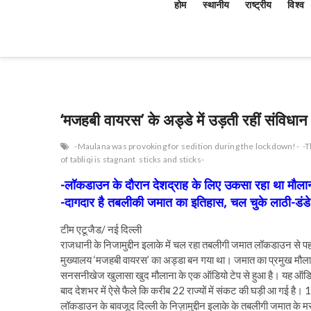
होम
स्थानीय
राष्ट्रीय
विश्व
‘मजहबी वायरस’ के अड्डे में उड़ती रहीं संविधान 
-Maulana was provoking for sedition during the lockdown!-
-T
of tabliqi is stagnant
sticks and sticks-
-लॉकडाउन के दौरान देशद्राह के लिए उकसा रहा था मौलान
-दागदार है तबलीकी जमात का इतिहास, चल चुके लाठी-डंडे
टीम एटूजैड/ नई दिल्ली
राजधानी के निजामुद्दीन इलाके में चल रहा तबलीगी जमात लॉकडाउन से
मुख्यालय ‘मजहबी वायरस’ का अड्डा बन गया था। जमात का प्रमुख मौलान
सनसनीखेज खुलासा खुद मौलाना के एक ऑडियो टेप से हुआ है। यह ऑडियो
बाद देशभर में ऐसे फैले कि करीब 22 राज्यों में संकट की घड़ी आ गई है।
लॉकडाउन के बावजूद दिल्ली के निज़ामुद्दीन इलाके के तबलीगी जमात के मरक