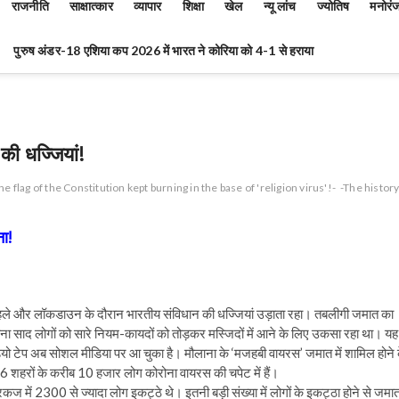
राजनीति
साक्षात्कार
व्यापार
शिक्षा
खेल
न्यू लांच
ज्योतिष
मनोरं
पुरुष अंडर-18 एशिया कप 2026 में भारत ने कोरिया को 4-1 से हराया
की धज्जियां!
he flag of the Constitution kept burning in the base of 'religion virus'!-
-The histor
ा!
 पहले और लॉकडाउन के दौरान भारतीय संविधान की धज्जियां उड़ाता रहा। तबलीगी जमात का
ा साद लोगों को सारे नियम-कायदों को तोड़कर मस्जिदों में आने के लिए उकसा रहा था। यह
 टेप अब सोशल मीडिया पर आ चुका है। मौलाना के ‘मजहबी वायरस’ जमात में शामिल होने 
 16 शहरों के करीब 10 हजार लोग कोरोना वायरस की चपेट में हैं।
ज में 2300 से ज्यादा लोग इकट्ठे थे। इतनी बड़ी संख्या में लोगों के इकट्ठा होने से जमा