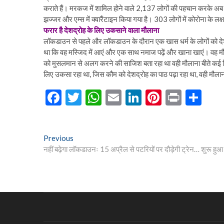
कराते हैं। मरकज में शामिल होने वाले 2,137 लोगों की पहचान करके अब
झज्जर और एम्स में क्वारैंटाइन किया गया है। 303 लोगों में कोरोना के लक
फरार है देशद्रोह के लिए उकसाने वाला मौलाना
लॉकडाउन से पहले और लॉकडाउन के दौरान एक खास धर्म के लोगों को देशद
था कि वह मस्जिद में आएं और एक साथ नमाज पढ़ें और खाना खाएं। वह मौल
को मुसलमान से अलग करने की साजिश बता रहा था वही मौलाना बीते कई दिनो
लिए उकसा रहा था, जिस कौम को देशद्रोह का पाठ पढ़ा रहा था, वही मौलाना
F
T
W
E
Li
Pi
Pr
S
ac
w
h
m
n
nt
in
h
e
itt
at
ai
ke
er
t
ar
Post
Previous
Previous
b
er
s
l
dI
es
e
post:
नहीं बढ़ेगा लॉकडाउनः 15 अप्रैल से पटरियों पर दौड़ेगी ट्रेन… शुरू हुआ 
navigation
o
A
n
t
o
p
k
p