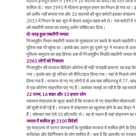
मौलाना इनामुल हसन ने 1993 में 10 सदस्यों की कमेटी का गठन किया था
शामिल थे। साल 1995 में मौलाना इनामुल हसन का निधन हो गया था।
को अमीर नहीं बनाया गया और 10 सदस्यों की सूरा कमेटी इसका संचालन 
2015 में निधन के बाद सूरा में केवल अब्दुल वहाब बचे थे। जब कमेटी में न
को तबलीगी जमात का स्वयंभू अमीर घोषित कर दिया।
दो-फाड़ हुआ तबलीगी जमात
निजामुद्दीन स्थित तबलीगी जमात के मुख्यालय पर कब्जे के चलते तबलीगी
पुलिस तक भी पहुंचा था। इसके बाद अलग हुए दूसरे गुट ने मरकज से अलग
मुस्लिम समुदाय का बड़ा हिस्सा अब भी निजामुद्दीन स्थिति तबलीगी जमात से
2361 लोगों को निकाला
निजामुद्दीन की मरकज बिल्डिंग कोरोना ही नही ‘मजहबी वायरस’ का बड़ा 
गया। इसके बाद पूरे परिसर को सैनिटाइज किया गया। यहां से निकले लोगों की
लिया गया है। मरकज से गए गए लोगों में से अब तक तमिलनाडु में 77, आंध्र
में एक कोरोना संक्रमित पाए गए हैं। आशंका जताई जा रही है कि यह माम
22 राज्य, 16 शहर और 10 हजार लोग
स्वास्थ्य मंत्रालय के सूत्र बताते हैं कि मरकज से गए संक्रमित मौलानाओं 
की सूची भेजी गई है। मरकज में संक्रमण का खुलासा होने के बाद केंद्र ने
हैं। सोमवार तक ऐसे 10 हॉटस्पॉट थे। यह वो स्थान हैं जहां संक्रमण का
जमात में शामिल हुए 2100 विदेशी
गृह मंत्रालय से प्राप्त जानकारी के मुताबिक मरकज में शामिल होने के लिए 
श्रीलंका और किर्गिस्तान के लोग शामिल हैं। बता दें कि आमतौर पर मरकज में 