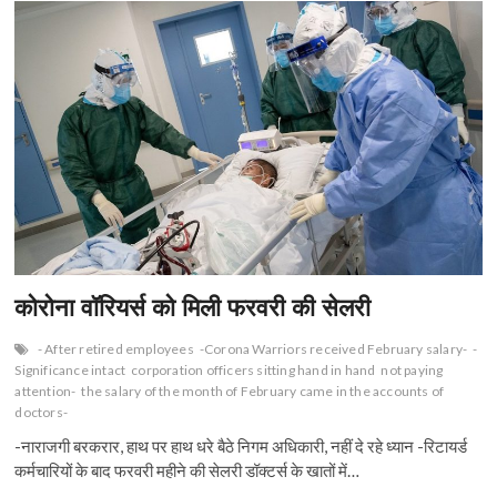
n
कोरोना वॉरियर्स को मिली फरवरी की सेलरी
- After retired employees
-Corona Warriors received February salary-
-
Significance intact
corporation officers sitting hand in hand
not paying
attention-
the salary of the month of February came in the accounts of
doctors-
-नाराजगी बरकरार, हाथ पर हाथ धरे बैठे निगम अधिकारी, नहीं दे रहे ध्यान -रिटायर्ड
कर्मचारियों के बाद फरवरी महीने की सेलरी डॉक्टर्स के खातों में…