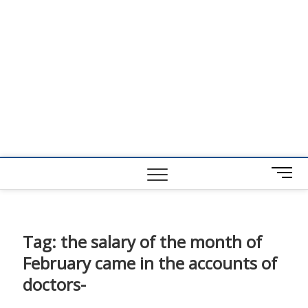
M
e
n
u
B
Tag:
the salary of the month of
u
February came in the accounts of
t
t
doctors-
o