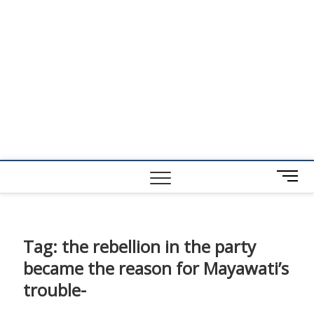
M
e
n
u
B
Tag:
the rebellion in the party
u
became the reason for Mayawati’s
t
t
trouble-
o