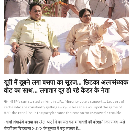
n
यूपी में डूबने लगा बसपा का सूरज… छिटका अल्पसंख्यक
वोट का साथ… लगातार दूर हो रहे कैडर के नेता
-BSP's sun started sinking in UP... Minority vote's support ... Leaders of
cadre who are constantly getting away-
-The rebels will spoil the game of
BSP
the rebellion in the party became the reason for Mayawati's trouble-
-बागी बिगाड़ेंगे बसपा का खेल, पार्टी में बगावत बना मायावती की परेशानी का सबब -बड़े
चेहरों का छिटकना 2022 के चुनाव में पड़ सकता है…