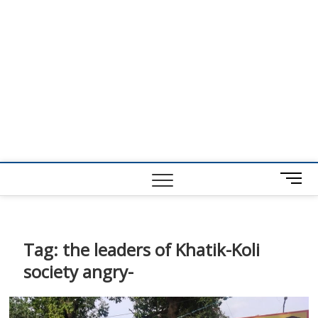
M
e
n
u
B
Tag:
the leaders of Khatik-Koli
u
society angry-
t
t
o