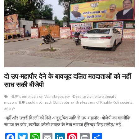
n
दो उप-महापौर देने के बावजूद दलित मतदाताओं को नहीं
साध सकी बीजेपी
-BJP's emphasis on Valmiki society
-Despite giving two deputy
mayors
BJP could not reach Dalit voters-
the leaders of Khatik-Koli society
angry-
-पूर्वी और उत्तरी दिल्ली को मिले अनुसूचित जाति से उप-महापौर -बीजेपी का वाल्मीकि
समाज पर जोर, खटीक-कोली समाज के नेता नाराज हीरेन्द्र सिंह राठौड़/ नई…
F
T
W
E
Li
Pi
Pr
S