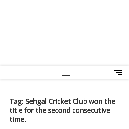
M
e
n
u
B
Tag:
Sehgal Cricket Club won the
u
title for the second consecutive
t
t
time.
o