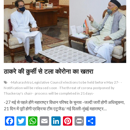
n
ठाकरे की कुर्सी से टला कोरोना का खतरा
-Maharashtra Legislative Council elections to be held before May 27-
-
Notification will be released soon
-The threat of corona postponed by
Thackeray's chair-
process will be completed in 21 days-
-27 मई से पहले होंगे महाराष्ट्र विधान परिषद के चुनाव -जल्दी जारी होगी अधिसूचना,
21 दिन में पूरी होगी प्रक्रिया टीम एटूजैड/ नई दिल्ली-मुंबई महाराष्ट्र…
F
T
W
E
Li
Pi
Pr
S