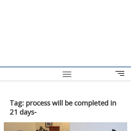
M
e
n
u
B
Tag:
process will be completed in
u
21 days-
t
t
o