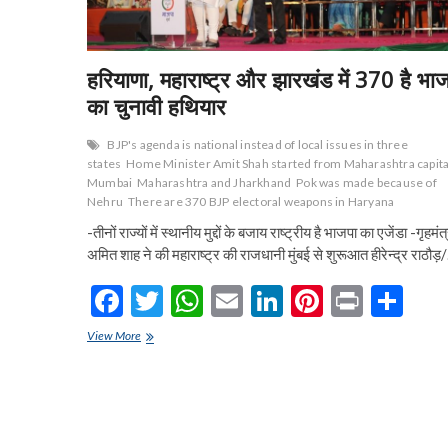
हरियाणा, महाराष्ट्र और झारखंड में 370 है भा
का चुनावी हथियार
BJP's agenda is national instead of local issues in three
states
Home Minister Amit Shah started from Maharashtra capita
Mumbai
Maharashtra and Jharkhand
Pok was made because of
Nehru
There are 370 BJP electoral weapons in Haryana
-तीनों राज्यों में स्थानीय मुद्दों के बजाय राष्ट्रीय है भाजपा का एजेंडा -गृहमंत्
अमित शाह ने की महाराष्ट्र की राजधानी मुंबई से शुरूआत हीरेन्द्र राठौड़
F
T
W
E
Li
Pi
Pr
S
ac
w
h
m
n
nt
in
h
हरियाणा,
View More
e
महाराष्ट्र
itt
at
ai
ke
er
t
ar
और
b
er
s
l
dI
es
e
झारखंड
में
o
A
n
t
370
है