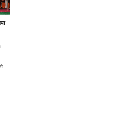
जपा
l
री
/…