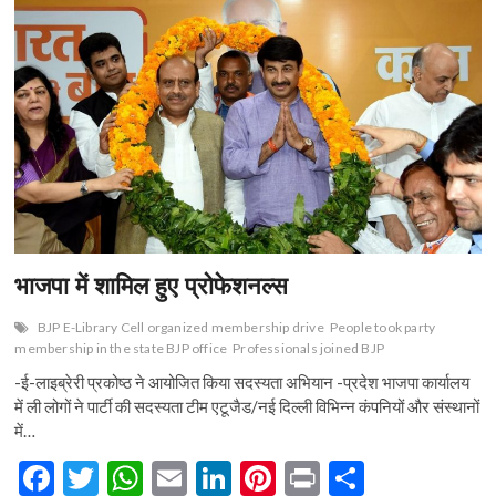
भाजपा में शामिल हुए प्रोफेशनल्स
BJP E-Library Cell organized membership drive
People took party
membership in the state BJP office
Professionals joined BJP
-ई-लाइब्रेरी प्रकोष्ठ ने आयोजित किया सदस्यता अभियान -प्रदेश भाजपा कार्यालय
में ली लोगों ने पार्टी की सदस्यता टीम एटूजैड/नई दिल्ली विभिन्न कंपनियों और संस्थानों
में…
F
T
W
E
Li
Pi
Pr
S