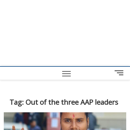
M
e
n
u
B
Tag:
Out of the three AAP leaders
u
t
t
o