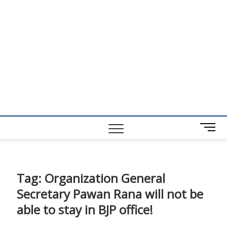
M
e
n
u
B
Tag:
Organization General
u
Secretary Pawan Rana will not be
t
t
able to stay in BJP office!
o