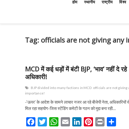
होम
स्थानीय
राष्ट्रीय
विश्व
Tag:
officials are not giving any
MCD में कई धड़ों में बंटी BJP, ‘भाव’ नहीं दे रहे
अधिकारी!
BJP divided into many factions in MCD
officials are not giving
importance!
-‘ऊपर’ के आदेश के सामने लाचार नजर आ रहे बीजेपी नेता, अधिकारियों से
मिल रहा सहयोग-जिस स्टेंडिंग कमेटी के गठन को मुद्दा बना रही…
F
T
W
E
Li
Pi
Pr
S