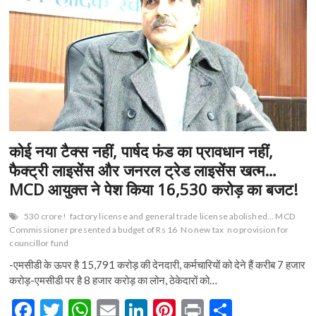
n
कोई नया टैक्स नहीं, पार्षद फंड का प्रावधान नहीं,
फैक्ट्री लाइसेंस और जनरल ट्रेड लाइसेंस खत्म…
MCD आयुक्त ने पेश किया 16,530 करोड़ का बजट!
530 crore!
factory license and general trade license abolished… MCD
Commissioner presented a budget of Rs 16
No new tax
no provision for
councillor fund
-एमसीडी के ऊपर है 15,791 करोड़ की देनदारी, कर्मचारियों को देने हैं करीब 7 हजार
करोड़-एमसीडी पर है 8 हजार करोड़ का लोन, ठेकेदारों को…
F
T
W
E
Li
Pi
Pr
S