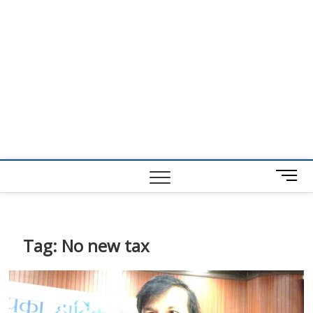
M
e
n
u
B
Tag:
No new tax
u
t
t
o