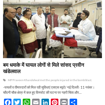
n
बम धमाके में घायल लोगों से मिले सांसद प्रवीन
खंडेलवाल
MP Praveen Khandelwal met the people injured in the bomb blast.
-घयलों व तीमारदारों को मिल रही सुविधाएं एसएस ब्यूरो/ नई दिल्लीः 11 नवंबर।
चाँदनी चौक क्षेत्र में कल हुए विस्फोट की घटना पर गहरी चिंता और…
F
T
W
E
Li
Pi
Pr
S