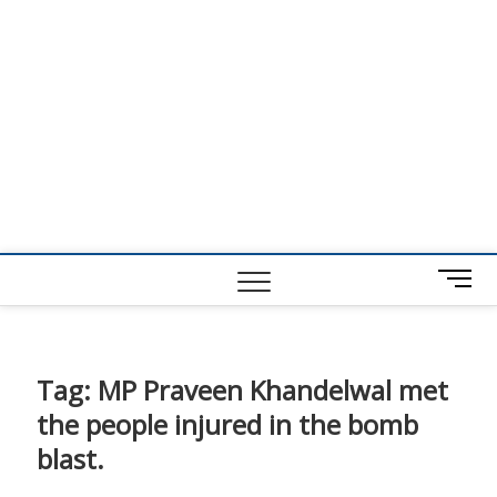
M
e
n
u
B
Tag:
MP Praveen Khandelwal met
u
the people injured in the bomb
t
t
blast.
o