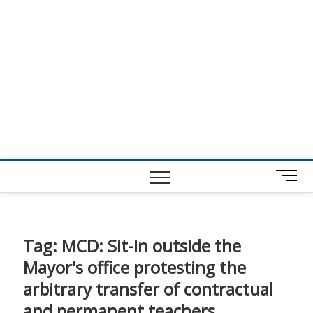
M
e
n
u
B
Tag:
MCD: Sit-in outside the
u
Mayor's office protesting the
t
t
arbitrary transfer of contractual
o
and permanent teachers.