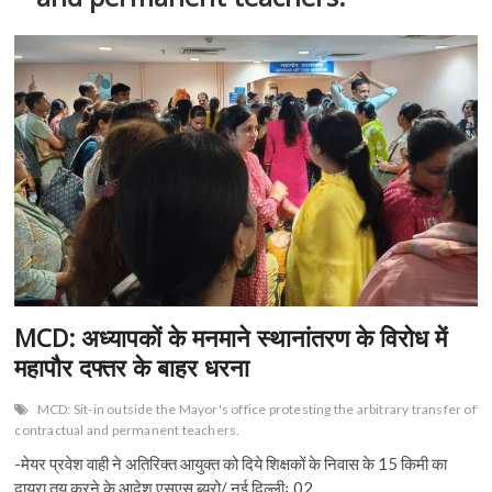
n
MCD: अध्यापकों के मनमाने स्थानांतरण के विरोध में
महापौर दफ्तर के बाहर धरना
MCD: Sit-in outside the Mayor's office protesting the arbitrary transfer of
contractual and permanent teachers.
-मेयर प्रवेश वाही ने अतिरिक्त आयुक्त को दिये शिक्षकों के निवास के 15 किमी का
दायरा तय करने के आदेश एसएस ब्यूरो/ नई दिल्लीः 02…