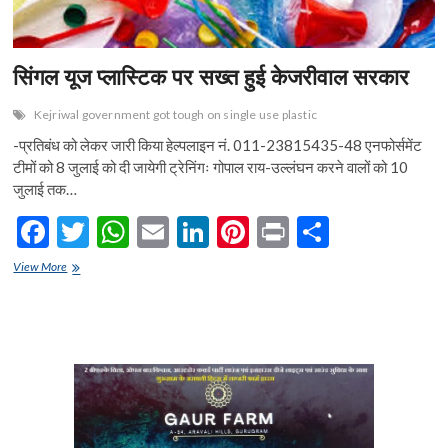
सिंगल यूज प्लास्टिक पर सख्त हुई केजरीवाल सरकार
Kejriwal government got tough on single use plastic
-प्रतिबंध को लेकर जारी किया हेल्पलाइन नं. 011-23815435-48 एनफोर्समेंट
टीमों को 8 जुलाई को दी जायेगी ट्रेनिंगः गोपाल राय-उल्लंघन करने वालों को 10
जुलाई तक…
F
T
W
E
Li
Pi
Pr
S
ac
w
h
m
n
nt
in
h
सिंगल
View More
e
यूज
itt
at
ai
ke
er
t
ar
प्लास्टिक
b
er
s
l
dI
es
e
पर
सख्त
o
A
n
t
हुई
केजरीवाल
o
p
सरकार
k
p