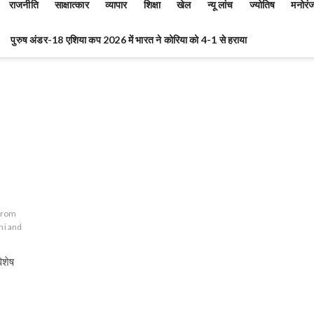
राजनीति
साक्षात्कार
व्यापार
शिक्षा
खेल
न्यू लांच
ज्योतिष
मनोरं
पुरुष अंडर-18 एशिया कप 2026 में भारत ने कोरिया को 4-1 से हराया
 from
hi and
िशेष