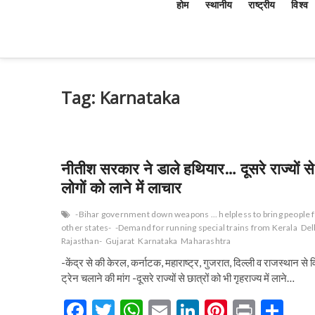
होम
स्थानीय
राष्ट्रीय
विश्व
Tag:
Karnataka
नीतीश सरकार ने डाले हथियार… दूसरे राज्यों से
लोगों को लाने में लाचार
-Bihar government down weapons ... helpless to bring people
other states-
-Demand for running special trains from Kerala
Del
Rajasthan-
Gujarat
Karnataka
Maharashtra
-केंद्र से की केरल, कर्नाटक, महाराष्ट्र, गुजरात, दिल्ली व राजस्थान से व
ट्रेन चलाने की मांग -दूसरे राज्यों से छात्रों को भी गृहराज्य में लाने…
F
T
W
E
Li
Pi
Pr
S