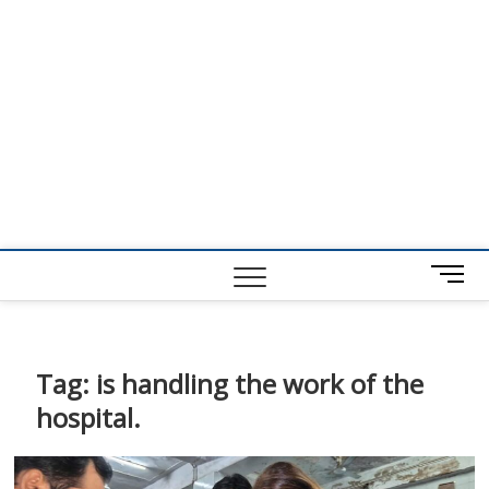
M
e
n
u
B
Tag:
is handling the work of the
u
hospital.
t
t
o