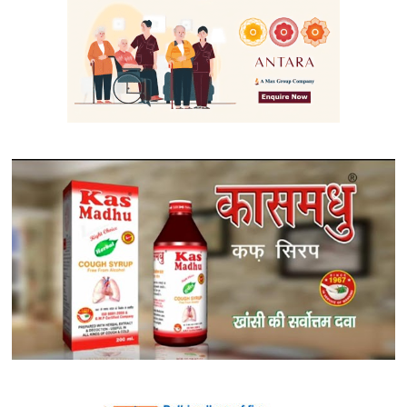
अस्पताल
का
काम