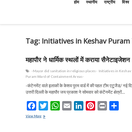
होम
स्थानीय
राष्ट्रीय
विश्व
Tag:
Initiatives in Keshav Pura
महापौर ने धार्मिक स्थलों में कराया सैनेटाइजेशन
-Mayor did sanitation in religious places-
Initiatives in Keshav
Puram Ward of Containment Areas-
-कंटेनमेंट वाले इलाकों के केशव पुरम वार्ड में की पहल टीम एटूजैड/ नई दि
उत्तरी दिल्ली के महापौर जय प्रकाश ने सोमवार को कंटेंनमेंट क्षेत्रों…
F
T
W
E
Li
Pi
Pr
S
ac
w
h
m
n
nt
in
h
महापौर
View More
e
ने
itt
at
ai
ke
er
t
ar
धार्मिक
स्थलों