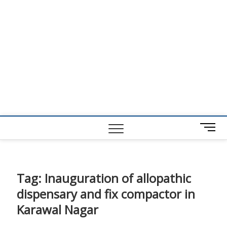
M
e
n
u
B
Tag:
Inauguration of allopathic
u
dispensary and fix compactor in
t
t
Karawal Nagar
o