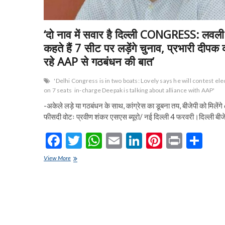
‘दो नाव में सवार है दिल्ली CONGRESS: लवली
कहते हैं 7 सीट पर लड़ेंगे चुनाव, प्रभारी दीपक
रहे AAP से गठबंधन की बात’
'Delhi Congress is in two boats: Lovely says he will contest ele
on 7 seats
in-charge Deepak is talking about alliance with AAP'
-अकेले लड़े या गठबंधन के साथ, कांग्रेस का डूबना तय, बीजेपी को मिलेंग
फीसदी वोटः प्रवीण शंकर एसएस ब्यूरो/ नई दिल्ली 4 फरवरी।दिल्ली बी
F
T
W
E
Li
Pi
Pr
S
ac
w
h
m
n
nt
in
h
‘दो
View More
e
नाव
itt
at
ai
ke
er
t
ar
में
b
er
s
l
dI
es
e
सवार
है
o
A
n
t
दिल्ली
CONGRESS:
o
p
लवली