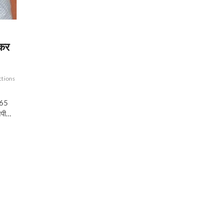
 कर
ctions
े 65
जेपी…