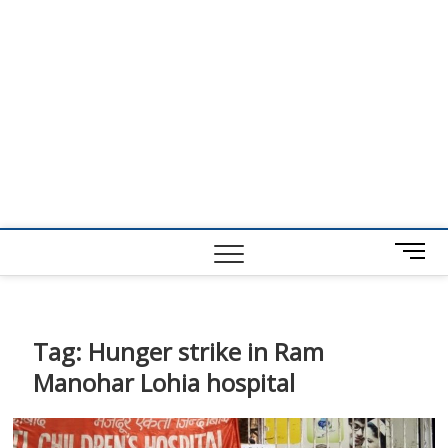
M
e
n
u
B
Tag:
Hunger strike in Ram
u
Manohar Lohia hospital
t
t
o