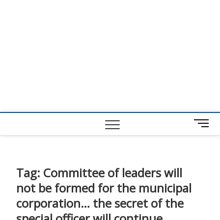
M
e
n
u
B
Tag:
Committee of leaders will
u
not be formed for the municipal
t
t
corporation… the secret of the
o
special officer will continue