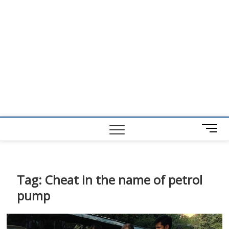
M
e
n
u
B
Tag:
Cheat in the name of petrol
u
pump
t
t
o