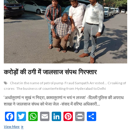
n
करोड़ों की ठगी में जालसाज संपथ गिरफ्तार
Cheat in the name of petrol pump
Fraud Sampath Arrested... Croaking of
crores
The business of counterfeiting from Hyderabad to Delhi
‘अर्थातुराणां न सुखं न निद्रा, कामातुराणां न भयं न लज्जा’ -दिल्ली पुलिस की अपराध
शाखा ने जालसाज संपथ को भेजा जेल -संसद में वरिष्ठ अधिकारी…
F
T
W
E
Li
Pi
Pr
S
ac
w
h
m
n
nt
in
h
करोड़ों
View More