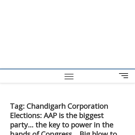
M
e
n
u
B
Tag:
Chandigarh Corporation
u
Elections: AAP is the biggest
t
t
party… the key to power in the
o
hands of Congress… Big blow to