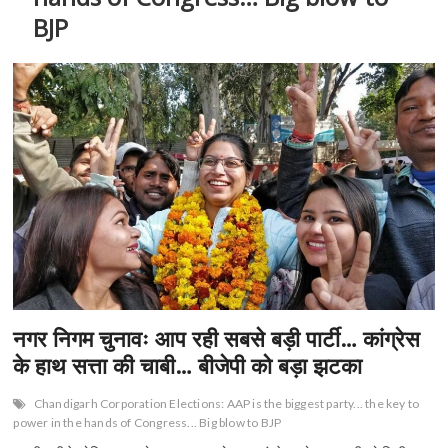
n
BJP
नगर निगम चुनावः आप रही सबसे बड़ी पार्टी… कांग्रेस
के हाथ सत्ता की चाबी… बीजेपी को बड़ा झटका
Chandigarh Corporation Elections: AAP is the biggest party... the key to
power in the hands of Congress... Big blow to BJP