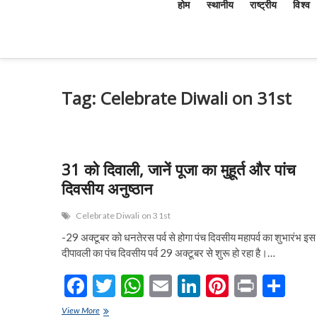
होम
स्थानीय
राष्ट्रीय
विश्व
Tag:
Celebrate Diwali on 31st
31 को दिवाली, जानें पूजा का मुहूर्त और पांच
दिवसीय अनुष्ठान
Celebrate Diwali on 31st
-29 अक्टूबर को धनतेरस पर्व से होगा पंच दिवसीय महापर्व का शुभारंभ इस
दीपावली का पंच दिवसीय पर्व 29 अक्टूबर से शुरू हो रहा है।…
F
T
W
E
Li
Pi
Pr
S
ac
w
h
m
n
nt
in
h
31
View More