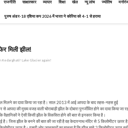
राजनीति
साक्षात्कार
व्यापार
शिक्षा
खेल
न्यू लांच
ज्योतिष
मनोरं
पुरुष अंडर-18 एशिया कप 2026 में भारत ने कोरिया को 4-1 से हराया
 फिर मिली झील!
on Kedarghati! Lake Glacier again!
क झील मिलने का दावा किया जा रहा है। साल 2013 में आई आपदा के बाद तहस-नहस हुई
े आपदा की मुख्य वजह वाली चोराबाड़ी झील के दोबारा पुनर्जीवित होने का दावा किया जा रह
े वैज्ञानिकों ने ऐसी किसी झील के विकसित होने की बात से इनकार किया है।
ीं हुई है। जिस झील के बनने की बात की जा रही है वह केदारनाथ मंदिर से 5 किलोमीटर ऊपर ह
2 किलोमीटर ऊपर है। दूसरी ओर जानकारों का मानना है कि झील चाहे 2 किलोमीटर ऊपर बन