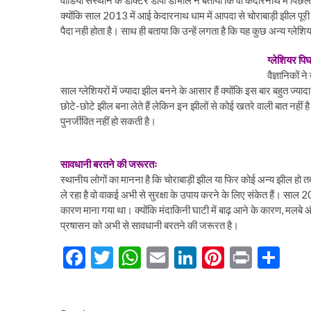
वाडिया संस्थान के डॉक्टर डीपी डोभाल ने बताया कि वो केदारनाथ में पिछले
क्योंकि साल 2013 में आई केदारनाथ धाम में आपदा से चोराबाड़ी झील पूरी
पैदा नही होता है। साथ ही बताया कि उन्हें लगता है कि यह कुछ अन्य ग्लेश
ग्लेशियर पि
वैज्ञानिकों
साल ग्लेशियरों में ज्यादा झील बनने के आसार हैं क्योंकि इस बार बहुत ज्
छोटे-छोटे झील बना लेते हैं लेकिन इन झीलों से कोई खतरे वाली बात नहीं 
पुनर्जीवित नहीं हो सकती है।
सावधानी बरतने की जरूरतः
स्थानीय लोगों का मानना है कि चोराबाड़ी झील या फिर कोई अन्य झील हो
ले रहा है वो वाकई अभी से सुरक्षा के उपाय करने के लिए संकेत हैं। साल 
कारण माना गया था। क्योंकि मंदाकिनी घाटी में बाढ़ आने के कारण, मलबे
प्रषासन को अभी से सावधानी बरतने की जरूरत है।
F
T
W
E
Li
Pi
Pr
S
ac
w
h
m
n
nt
in
h
e
itt
at
ai
ke
er
t
ar