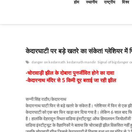
होम
स्थानीय
राष्ट्रीय
विश्व
केदारघाटी पर बड़े खतरे का संकेत! ग्लेशियर में
danger on kedarnath
kedarnath mandir
Signal of big danger 
-चोरावाड़ी झील के दोबारा पुनर्जीवित होने का दावा
-केदारनाथ मंदिर से 5 किमी दूर बताई जा रही झील
सन्नी सिंह राठौर/केदारनाथ
केदारनाथ घाटी फिर से बड़े खतरे के संकेत हैं। ग्लेशियर में फिर से ए
केदारघाटी को एक बार फिर खड़ा कर दिया गया है। लेकिन 6 साल बाद फिर स
है। हालांकि देहरादून स्थित वाडिया इंस्टीट्यूट ऑफ हिमालयन जियोलॉजी क
वाडिया इंस्टीट्यूट के वैज्ञानिकों ने बताया कि चोराबाड़ी झील विकसित नह
जबकि चोराबाड़ी झील जिससे केदारघाटी में विनाश हुआ था वह मंदिर से 