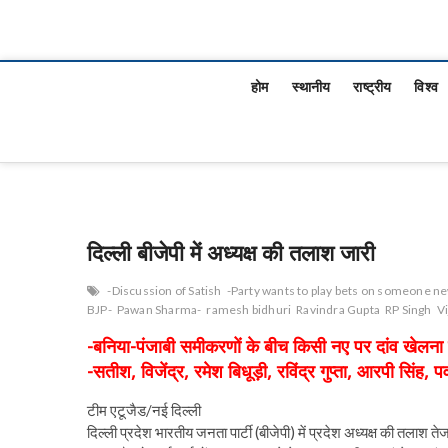
होम
स्थानीय
राष्ट्रीय
विश्व
दिल्ली बीजेपी में अध्यक्ष की तलाश जारी
-Discussion of Satish
-Party wants to play bets on someone n
BJP-
Pawan Sharma-
ramesh bidhuri
Ravindra Gupta
RP Singh
V
-बनिया-पंजाबी समीकरणों के बीच किसी नए पर दांव खेलना चा
-सतीश, विजेंद्र, रमेश बिधूड़ी, रविंद्र गुप्ता, आरपी सिंह, पव
टीम एटूजैड/नई दिल्ली
दिल्ली प्रदेश भारतीय जनता पार्टी (बीजेपी) में प्रदेश अध्यक्ष की तलाश तेज 