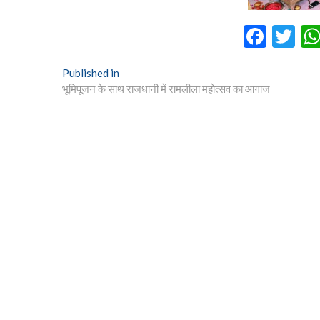
F
T
ac
w
Post
Published in
e
itt
भूमिपूजन के साथ राजधानी में रामलीला महोत्सव का आगाज
navigation
b
er
o
o
k