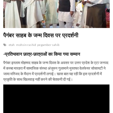
n
पैगंबर साहब के जन्म दिवस पर प्रदर्शनी
etah
mohsin rashid
pegamber sahib
-प्रतिभावान छात्र-छात्राओं का किया गया सम्मान
पैगंबर इस्लाम मोहम्मद साहब के जन्म दिवस के अवसर पर उत्तर प्रदेश के एटा जनपद
में कस्बा मारहरा मैं सामाजिक संस्था अंजुमन गुलामाने मुस्तफा वेलफेयर सोसायटी ने
जामा मस्जिद के मैदान में प्रदर्शनी लगाई। खास बात यह रही कि इस प्रदर्शनी में
प्रकृति के साथ खिलवाड़ नहीं करने की चेतावनी दी गई।