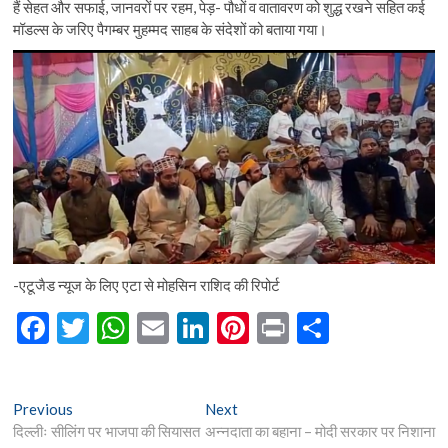
हैं सेहत और सफाई, जानवरों पर रहम, पेड़- पौधों व वातावरण को शुद्ध रखने सहित कई
मॉडल्स के जरिए पैगम्बर मुहम्मद साहब के संदेशों को बताया गया।
-एटूजैड न्यूज के लिए एटा से मोहसिन राशिद की रिपोर्ट
F
T
W
E
Li
Pi
Pr
S
ac
w
h
m
n
nt
in
h
e
itt
at
ai
ke
er
t
ar
Post
Previous
Next
Previous
Next
b
er
s
l
dI
es
e
post:
post:
दिल्लीः सीलिंग पर भाजपा की सियासत
अन्नदाता का बहाना – मोदी सरकार पर निशाना
navigation