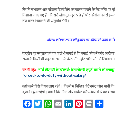
स्थिति संभालने और सोशल डिस्टेंसिंग का पालन कराने के लिए मौके पर पु
निशाना बनाए गए हैं। जिससे लोग दूर-दूर खड़े हों और कोरोना का संक्र
तक बाहर निकलने की अनुमति होगी।
दिल्ली की एक शराब की दुकान पर बॉक्स ले जाता कर्मच
केंद्रीय गृह मंत्रालय ने यह शर्त भी लगाई है कि स्मार्ट फोन में बगै
राज्य के किसी भी शहर या स्थान के कंटेनमेंट-हॉटस्पॉट जोन में रियायत नह
यह भी पढ़ेंः-
नॉर्थ डीएमसी के डॉक्टर्स: बिना सेलरी ड्यूटी करने को मजबूर
forced-to-do-duty-without-salary/
वहां पहले जैसे नियम लागू रहेंगे। दिल्ली में चिन्हित कंटेनमेंट जोन यान
दुकानें खुली रहेंगी। बता दें कि मॉल्स और मार्केट कॉम्पलेक्स में स्थित श
F
T
W
E
Li
Pi
Pr
S
ac
w
h
m
n
nt
in
h