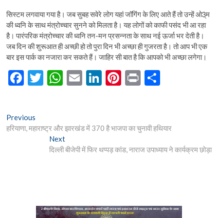
सिस्टम लगवाया गया है। जब सुबह सवेरे लोग यहां जॉगिंग के लिए आते हैं तो उन्हें ओ3्म
की ध्वनि के साथ मंत्रोच्चार सुनने को मिलता है। यह लोगों को काफी पसंद भी आ रहा
है। पारंपरिक मंत्रोच्चार की ध्वनि तन-मन प्रसन्नता के साथ नई ऊर्जा भर देती है।
जब दिन की शुरूआत ही अच्छी हो तो पुरा दिन भी अच्छा ही गुजरता है। तो आप भी एक
बार इस पार्क का नजारा कर सकते हैं। जाहिर सी बात है कि आपको भी अच्छा लगेगा।
F
T
W
E
Li
Pi
Pr
S
ac
w
h
m
n
nt
in
h
e
itt
at
ai
ke
er
t
ar
Post
Previous
Previous
b
er
s
l
dI
es
e
post:
हरियाणा, महाराष्ट्र और झारखंड में 370 है भाजपा का चुनावी हथियार
navigation
o
A
n
t
Next
Next
post:
दिल्ली बीजेपी में फिर थप्पड़ कांड, नाराज उपाध्याय ने कार्यक्रम छोड़ा
o
p
k
p