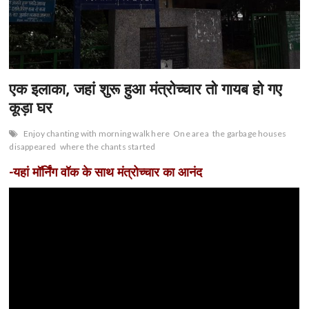
n
एक इलाका, जहां शुरू हुआ मंत्रोच्चार तो गायब हो गए
कूड़ा घर
Enjoy chanting with morning walk here
One area
the garbage houses
disappeared
where the chants started
-यहां मॉर्निंग वॉक के साथ मंत्रोच्चार का आनंद