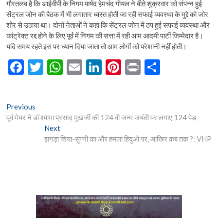
गौरतलब है कि आईवीपी के निगम पार्षद हेमचंद गोयल ने बीते शुक्रवार को संपन्न हुई
सेंट्रल जोन की बैठक में भी लगातार ध्वस्त होती जा रही सफाई व्यवस्था के मुद्दे को जोर
शोर से उठाया था। दोनों नेताओं ने कहा कि सेंट्रल जोन में ठप हुई सफाई व्यवस्था और
कांट्रेक्ट रद्द होने के लिए पूर्व में निगम की सत्ता में रही आम आदमी पार्टी जिम्मेदार है।
यदि समय रहते इस पर ध्यान दिया जाता तो आम लोगों को परेशानी नहीं होती।
F
T
W
E
Li
Pi
Pr
S
ac
w
h
m
n
nt
in
h
e
itt
at
ai
ke
er
t
ar
Post
Previous
Previous
b
er
s
l
dI
es
e
post:
पूर्व मेयर ने डॉ श्यामा प्रसाद मुखर्जी की 124 वी जन्म जयंती पर लगाए 124 पेड़
navigation
o
A
n
t
Next
Next
post:
झगड़ा शिया-सुन्नी का और हमला हिंदुओं पर, आखिर कब तक ?: VHP
o
p
k
p