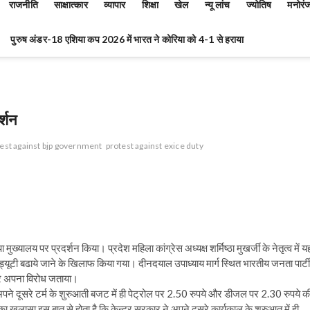
राजनीति
साक्षात्कार
व्यापार
शिक्षा
खेल
न्यू लांच
ज्योतिष
मनोरं
पुरुष अंडर-18 एशिया कप 2026 में भारत ने कोरिया को 4-1 से हराया
्शन
est against bjp government
protest against exice duty
 मुख्यालय पर प्रदर्शन किया। प्रदेश महिला कांग्रेस अध्यक्ष शर्मिष्ठा मुखर्जी के नेतृत्व में य
ड्यूटी बढाये जाने के खिलाफ किया गया। दीनदयाल उपाध्याय मार्ग स्थित भारतीय जनता पार्टी
होकर अपना विरोध जताया।
ने अपने दूसरे टर्म के शुरुआती बजट में ही पेट्रोल पर 2.50 रुपये और डीजल पर 2.30 रुपये क
 खुलासा इस बात से होता है कि केन्द्र सरकार ने अपने दूसरे कार्यकाल के शुरुआत में ही