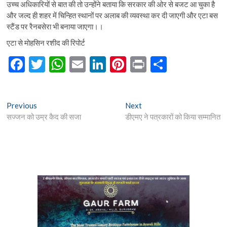
उच्च अधिकारियों से बात की तो उन्होंने बताया कि सरकार की ओर से बजट आ चुका है
और जल्द ही शहर में चिन्हित स्थानों पर अलाब की व्यवस्था कर दी जाएगी और एटा बस
स्टैंड पर रैनबसेरा भी बनाया जाएगा।।
एटा से मोहसिन रशीद की रिपोर्ट
F
T
W
E
Li
Pi
Pr
S
ac
w
h
m
n
nt
in
h
e
itt
at
ai
ke
er
t
ar
Post
Previous
Next
Previous
Next
b
er
s
l
dI
es
e
post:
post:
सज्जन को उम्र कैद की सजा
डीएमए ने पत्रकारों को किया सम्मानित
navigation
o
A
n
t
o
p
k
p