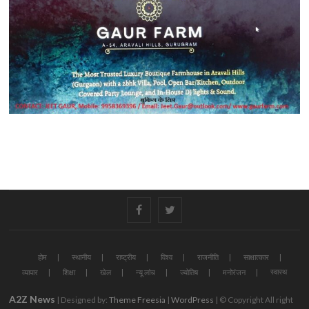
#
#
होम
स्थानीय
राष्ट्रीय
विश्व
राजनीति
साक्षात्कार
स्वास्थ
व्यापार
शिक्षा
खेल
न्यू लांच
ज्योतिष
मनोरंजन
A2Z News
| Designed by:
Theme Freesia
|
WordPress
| © Copyright All right