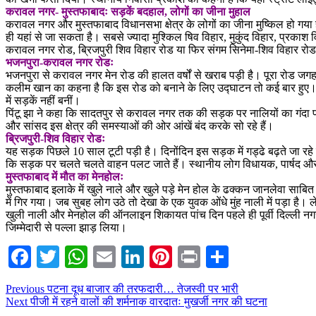
करावल नगर- मुस्तफाबादः सड़कें बदहाल, लोगों का जीना मुहाल
करावल नगर और मुस्तफाबाद विधानसभा क्षेत्र के लोगों का जीना मुष्किल हो गया
ही यहां से जा सकता है। सबसे ज्यादा मुश्किल षिव विहार, मुकुंद विहार, प्रकाश 
करावल नगर रोड, ब्रिजपुरी शिव विहार रोड या फिर संगम सिनेमा-शिव विहार रो
भजनपुरा-करावल नगर रोडः
भजनपुरा से करावल नगर मेन रोड की हालत वर्षों से खराब पड़ी है। पूरा रोड जगह ज
कलीम खान का कहना है कि इस रोड को बनाने के लिए उद्घाटन तो कई बार हुए। एक-
में सड़कें नहीं बनीं।
पिंटू झा ने कहा कि सादतपुर से करावल नगर तक की सड़क पर नालियों का गंदा प
और सांसद इस क्षेत्र की समस्याओं की ओर आंखें बंद करके सो रहे हैं।
ब्रिजपुरी-शिव विहार रोडः
यह सड़क पिछले 10 साल टूटी पड़ी है। दिनोंदिन इस सड़क में गड्ढे बढ़ते जा रहे है
कि सड़क पर चलते चलते वाहन पलट जाते हैं। स्थानीय लोग विधायक, पार्षद और
मुस्तफाबाद में मौत का मेनहोलः
मुस्तफाबाद इलाके में खुले नाले और खुले पड़े मेन होल के ढक्कन जानलेवा साब
में गिर गया। जब सुबह लोग उठे तो देखा के एक युवक ओंधे मुंह नाली में पड़ा ह
खुली नाली और मेनहोल की ऑनलाइन शिकायत पांच दिन पहले ही पूर्वी दिल्ली नग
जिम्मेदारी से पल्ला झाड़ लिया।
Facebook
Twitter
WhatsApp
Email
LinkedIn
Pinterest
Print
Share
Post
Previous
Previous
पटना दूध बाजार की तरफदारी… तेजस्वी पर भारी
Next
post:
Next
पीजी में रहने वालों की शर्मनाक वारदातः मुखर्जी नगर की घटना
navigation
post: