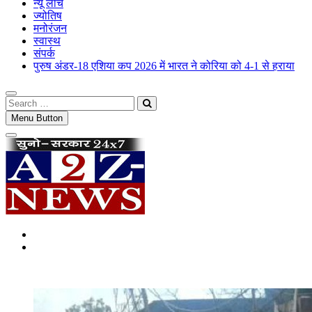
न्यू लांच
ज्योतिष
मनोरंजन
स्वास्थ
संपर्क
पुरुष अंडर-18 एशिया कप 2026 में भारत ने कोरिया को 4-1 से हराया
Search
…
Menu Button
#
#