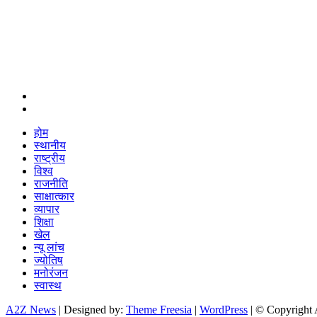
#
#
होम
स्थानीय
राष्ट्रीय
विश्व
राजनीति
साक्षात्कार
व्यापार
शिक्षा
खेल
न्यू लांच
ज्योतिष
मनोरंजन
स्वास्थ
A2Z News
| Designed by:
Theme Freesia
|
WordPress
| © Copyright A