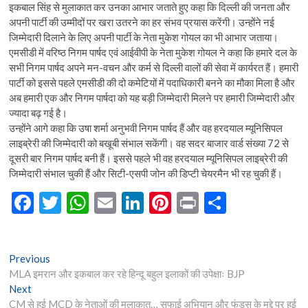
इकबाल सिंह से मुलाकात कर उनका आभार जताते हुए कहा कि दिल्ली की जनता और
अपनी पार्टी की उम्मीदों पर खरा उतरने का हर संभव प्रयास करेंगी। उन्होंने नई
जिम्मेदारी दिलाने के लिए अपनी पार्टी के नेता मुकेश गोयल का भी आभार जताया।
एमसीडी में वरिष्ठ निगम पार्षद एवं आईवीपी के नेता मुकेश गोयल ने कहा कि हमारे दल के
सभी निगम पार्षद अपने मन-वचन और कर्म से दिल्ली वालों की सेवा में कार्यरत हैं। हमारी
पार्टी को इससे पहले एमसीडी की दो कमेटियों में पदाधिकारी बनने का मौका मिला है और
अब हमारी एक और निगम पार्षदा को यह बड़ी जिम्मेदारी मिलने पर हमारी जिम्मेदारी और
ज्यादा बढ़ गई है।
उन्होंने आगे कहा कि उषा शर्मा अनुभवी निगम पार्षद हैं और वह हरदयाल म्यूनिसिपल
लाइब्रेरी की जिम्मेदारी को बखूबी संभाल सकेंगी। वह सदर बाजार वार्ड संख्या 72 से
दूसरी बार निगम पार्षद बनी हैं। इससे पहले भी वह हरदयाल म्यूनिसिपल लाइब्रेरी की
जिम्मेदारी संभाल चुकी हैं और सिटी-एसपी जोन की डिप्टी चेयरमैन भी रह चुकी हैं।
F
T
W
E
Li
Pi
Pr
S
ac
w
h
m
n
nt
in
h
e
itt
at
ai
ke
er
t
ar
Post
Previous
Previous
b
er
s
l
dI
es
e
post:
MLA इमरान और इकबाल कर रहे हिन्दू बहुल इलाकों की उपेक्षाः BJP
navigation
o
A
n
t
Next
Next
post:
CM से हुई MCD के नेताओं की मुलाकात… सफाई अभियान और फंड्स के मुद्दे पर हुई