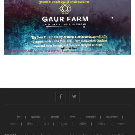
#
#
होम
स्थानीय
राष्ट्रीय
विश्व
राजनीति
साक्षात्कार
स्वास्थ
व्यापार
शिक्षा
खेल
न्यू लांच
ज्योतिष
मनोरंजन